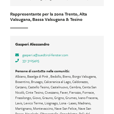
Rappresentante per la zona Trento, Alta
Valsugana, Bassa Valsugana & Tesino
Gasperi Alessandro
gasperi.a
@
suedtirol-fenster.com
331 3105405
Persone di contatto nelle comunità:
Albiano, Baselga di Pinè , Bedollo, Bieno, Borgo Valsugana,
Bosentino, Brusago, Calceranica al Lago, Caldonazzo,
Carzano, Castello Tesino, Castelnuovo, Cembra, Centa San
Nicolò, Cinte Tesino, Civezzano, Faver, Fierozzo, Fornace,
Frassilongo, Giovo, Grauno, Grigno, Grumes, Ivano Fracena,
Lavis, Levico Terme, Lisignago, Lona - Lases, Madrano,
Martignano, Montevaccino, Nave San Felice, Nave San
Rocco, Novaledo, Oltrecastello, Ospedaletto, Palù del