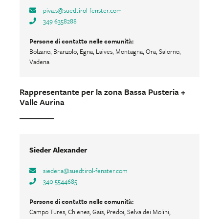
piva.s
@
suedtirol-fenster.com
349 6358288
Persone di contatto nelle comunità:
Bolzano, Branzolo, Egna, Laives, Montagna, Ora, Salorno,
Vadena
Rappresentante per la zona Bassa Pusteria +
Valle Aurina
Sieder Alexander
sieder.a
@
suedtirol-fenster.com
340 5544685
Persone di contatto nelle comunità:
Campo Tures, Chienes, Gais, Predoi, Selva dei Molini,