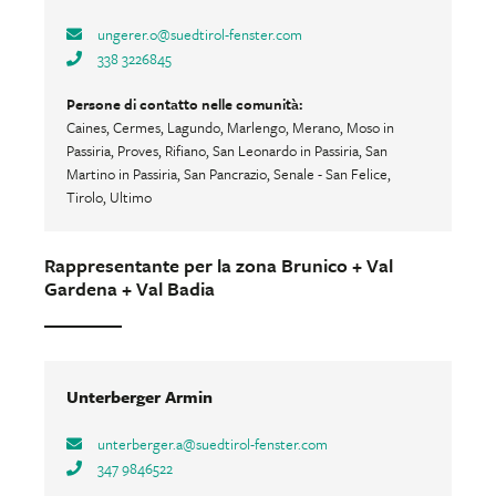
ungerer.o
@
suedtirol-fenster.com
338 3226845
Persone di contatto nelle comunità:
Caines, Cermes, Lagundo, Marlengo, Merano, Moso in
Passiria, Proves, Rifiano, San Leonardo in Passiria, San
Martino in Passiria, San Pancrazio, Senale - San Felice,
Tirolo, Ultimo
Rappresentante per la zona Brunico + Val
Gardena + Val Badia
Unterberger Armin
unterberger.a
@
suedtirol-fenster.com
347 9846522