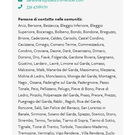
339 4728070
Persone di contatto nelle comunità:
Arco, Bersone, Bezzecca, Bleggio Inferiore, Bleggio
Superiore, Bocenago, Bolbeno, Bondo, Bondone, Breguzzo,
Brione, Caderzone, Caldes, Carisolo, Castel Condino,
Cavizzana, Cimego, Comano Terme, Commezzadura,
Condino, Croviana, Daone, Darè, Desenzano, Dimaro,
Dorsino, Dro, Fiavè, Folgarida, Gardone Riviera, Gargnano,
Giustino, Lardaro , Lavrè, Limone sul Garda, Lomaso,
Malcesine, Malè, Manerba del Garda, Massimeno, Mezzana,
Molina di Ledro, Monclassico, Moniga del Garda, Montagne,
Nago , Ossana, Padenghe sul Garda, Padergnone, Passo
Tonale, Peio, Pellizzano, Pelugo, Pieve di Bono, Pieve di
Ledro, Pinzolo, Polpenazze del Garda, Praso, Preore, Prezzo,
Puegnago del Garda, Rabbi , Ragoli, Riva del Garda,
Roncone, Saló, San Felice del Benaco, San Lorenzo in
Banale, Sirmione, Soiano del Garda, Spiazzo, Stenico, Storo,
Strembo, Tenno, Terzolas, Tiarno di Sopra, Tiarno di Sotto,
Tignale, Tione di Trento, Torbole, Toscolano Maderno,
Tremosine, Vermiglio, Vigo Rendena , Villa Rendena, Zuclo