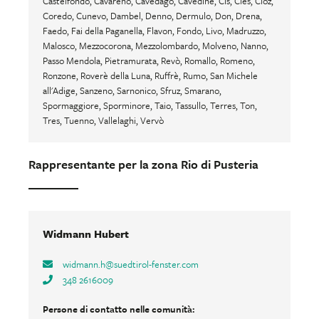
Castelfondo, Cavareno, Cavedago, Cavedine, Cis, Cles, Cloz,
Coredo, Cunevo, Dambel, Denno, Dermulo, Don, Drena,
Faedo, Fai della Paganella, Flavon, Fondo, Livo, Madruzzo,
Malosco, Mezzocorona, Mezzolombardo, Molveno, Nanno,
Passo Mendola, Pietramurata, Revò, Romallo, Romeno,
Ronzone, Roverè della Luna, Ruffrè, Rumo, San Michele
all'Adige, Sanzeno, Sarnonico, Sfruz, Smarano,
Spormaggiore, Sporminore, Taio, Tassullo, Terres, Ton,
Tres, Tuenno, Vallelaghi, Vervò
Rappresentante per la zona Rio di Pusteria
Widmann Hubert
widmann.h
@
suedtirol-fenster.com
348 2616009
Persone di contatto nelle comunità: