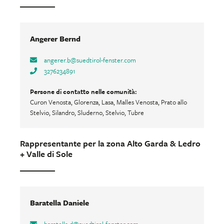
Angerer Bernd
angerer.b
@
suedtirol-fenster.com
3276234891
Persone di contatto nelle comunità:
Curon Venosta, Glorenza, Lasa, Malles Venosta, Prato allo
Stelvio, Silandro, Sluderno, Stelvio, Tubre
Rappresentante per la zona Alto Garda & Ledro
+ Valle di Sole
Baratella Daniele
baratella.d
@
suedtirol-fenster.com