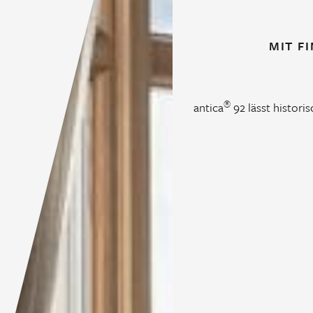
MIT F
®
antica
92 lässt histori