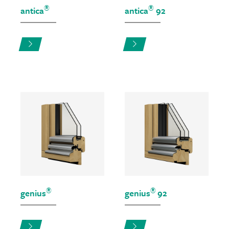
®
®
antica
antica
92
®
®
genius
genius
92