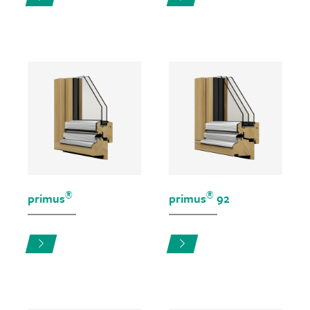
®
®
primus
primus
92