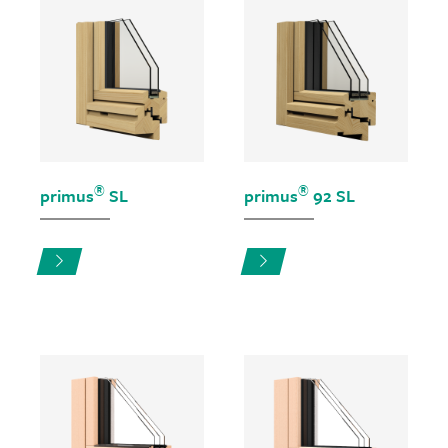
®
®
primus
SL
primus
92 SL